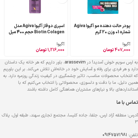
پودر حالت دهنده مو آگیوا Agiva
اسپری دوفاز آگیوا Agiva مدل
شماره 01 وزن 20 گرم
Biotin Colagen حجم 400 میل
آگیوا
آگیوا
407,000
تومان
1,216,000
تومان
به ارس سویم خوش آمدید! در
arassevim
، باور داریم که هر خانه یک داستان
دارد و هر فردی برای رفاه و آسایش خود در خانه‌اش تلاش می‌کند. بر این باوریم
که انتخاب محصولات مناسب، تاثیر چشمگیری در کیفیت زندگی روزمره دارد. به
همین دلیل، ما با دقت و دلسوزی، محصولاتی را انتخاب می‌کنیم که با
استانداردهای بالا و نیازهای مشتریان هماهنگی کامل داشته باشند
تماس با ما
آدرس: منطقه آزاد ارس، جلفا، جاده کلیسا، مجتمع تجاری سهند، طبقه اول، پلاک
3
تلفن:
09147571981