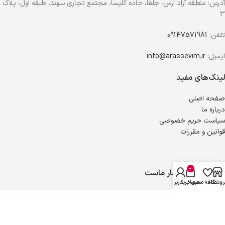
آدرس: منطقه آزاد ارس، جلفا، جاده کلیسا، مجتمع تجاری سهند، طبقه اول، پلاک
3
تلفن:
09147571981
ایمیل:
info@arassevim.ir
لینک‌های مفید
صفحه اصلی
درباره ما
سیاست حریم خصوصی
قوانین و مقررات
0
اعتماد شما افتخار ماست
روشگاه
علاقه مندی
سبد خرید
حساب کاربری من