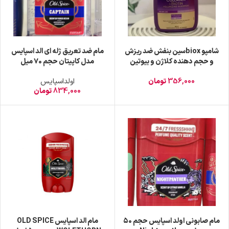
شامپو bioxسین بنفش ضد ریزش
مام ضد تعریق ژله ای الد اسپایس
و حجم دهنده کلاژن و بیوتین
مدل کاپیتان حجم ۷۰ میل
حجم 300 میلی(واردات قانونی از
356,000
تومان
اولداسپایس
منطقه آزاد ارس)
834,000
تومان
مام صابونی اولد اسپایس حجم ۵۰
مام الد اسپایس OLD SPICE