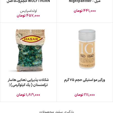
میل – Nightpanther
WOLFTHORN حجم50g اصل
441,000
تومان
اولداسپایس
457,000
تومان
وزگیر مو استیکی حجم ۷۵ گرم
شکلات پذیرایی نعنایی هاسار
ترکمنستان ( یک کیلوگرمی) |
فروش به صورت خرده و عمده
211,000
تومان
1,819,000
تومان
بارگیری بیشتر محصولات