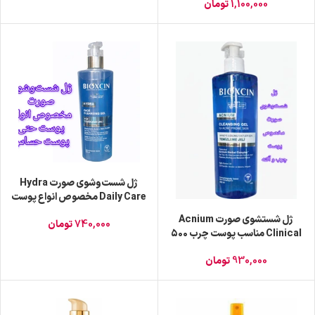
1,100,000
تومان
ژل شست‌وشوی صورت Hydra
Daily Care مخصوص انواع پوست
حتی پوست‌های های حساس۵۰۰
ژل شستشوی صورت Acnium
740,000
تومان
میل قانونی
Clinical مناسب پوست چرب ۵۰۰
میل قانونی
930,000
تومان