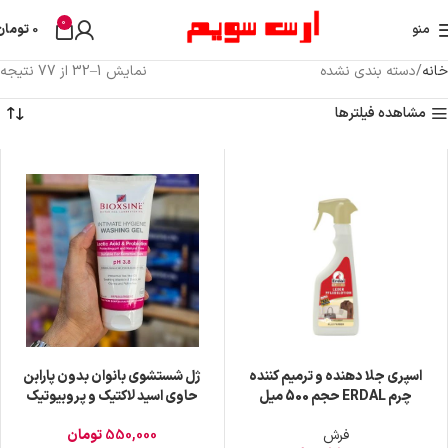
0
araskod@
منو
0
تومان
خانه
دسته بندی نشده
نمایش 1–32 از 77 نتیجه
مشاهده فیلترها
اسپری جلا دهنده و ترمیم کننده
ژل شستشوی بانوان بدون پارابن
چرم ERDAL حجم 500 میل
حاوی اسید لاکتیک و پروبیوتیک
حجم ۲۰۰ میل قانونی
فرش
550,000
تومان