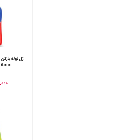
Acici حجم1000میل
,000