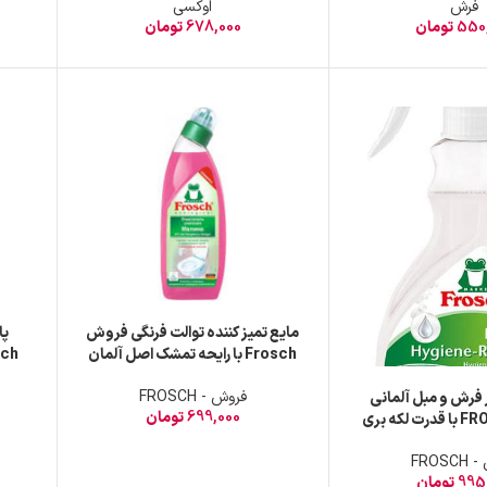
فرش
اوکسی
550
تومان
678,000
تومان
مایع تمیز کننده توالت فرنگی فروش
پا
Frosch با رایحه تمشک اصل آلمان
حجم 750 میل
منزل ب
فروش - FROSCH
 فرش و مبل آلمانی
699,000
تومان
فروش FROSCH با قدرت لکه بری
50 میل
FROS
995
تومان