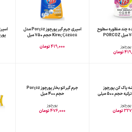
ده چند منظوره سطوح
اسپری جرم گیر پورچوز Porçöz مدل
اسپری
Kireç Çözücü حجم 750 میل
پورچ
پورچوز
419,000
تومان
419
تومان
ه پاک کن پورچوز
جرم گیر اتو بخار پورچوز Porçöz
حجم 400 میل
پورچوز
پورچوز
327
تومان
476,000
تومان