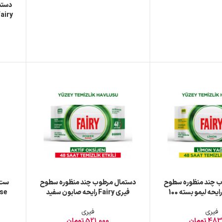
دستم
ب چند منظوره سطوح
دستمال مرطوب چند منظوره سطوح
ست ت
فیری Fairy رایحه لیمو بسته 100
فیری Fairy رایحه صابون سفید
عددی
بسته 100 عددی
فیری
فیری
483
تومان
521,000
تومان