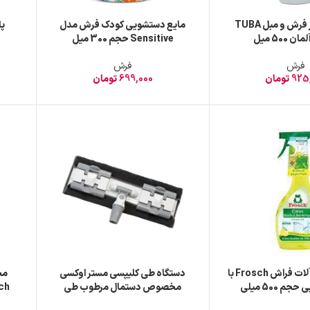
اسپری لکه بر فرش و مبل TUBA
مایع دستشویی کودک فرش مدل
پا
500 میل
Sensitive حجم 300 میل
فرش
فرش
925
تومان
699,000
تومان
پاک کننده شیرآلات فراش Frosch با
دستگاه طی کلیپسی مستر اوکسی
مح
م 500 میلی
مخصوص دستمال مرطوب طی
MR.OXY mop (بدون دسته)