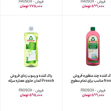
فروش - FROSCH
فروش - FROSCH
599,000
تومان
775,000
تومان
ک کننده چند منظوره فروش
پاک کننده و رسوب زدای فروش
frosch مناسب برای تمام سطوح
Frosch آلمان حاوی عصاره سرکه
ا رایحه تمشک حجم 750 میل
حجم 1 لیتر
فروش - FROSCH
فروش - FROSCH
599,000
تومان
595,000
تومان