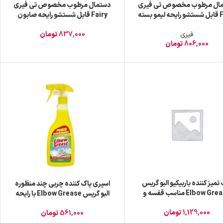
ال مرطوب مخصوص تی فیری
دستمال مرطوب مخصوص تی فیری
Fairy قابل شستشو رایحه لیمو بسته
Fairy قابل شستشو رایحه صابون
50 عددی
سفید بسته 50 عددی
فیری
837,000
تومان
806,000
تومان
میز کننده باربیکیو البو گریس
اسپری پاک کننده چربی چند منظوره
Elbow Grease مناسب قفسه و
البو گریس Elbow Grease با رایحه
گریل 500 گرم
لیمو حجم 500 میلی لیتر
1,129,000
تومان
561,000
تومان