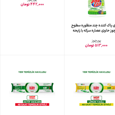
442,000
تومان
 پاک کننده چند منظوره سطوح
وز حاوی عصاره سرکه با رایحه
اسطوخودوس 750 میل
پورچوز
513,000
تومان