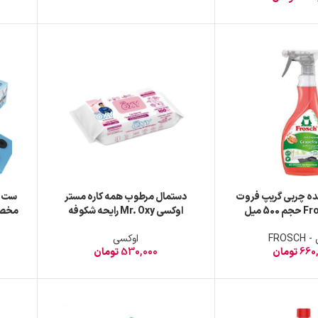
نده چربی گریپ فروت
دستمال مرطوب همه کاره مستر
ست ت
اوکسی Mr. Oxy رایحه شکوفه
گیلاس بسته 100 عددی
ق
FROS
اوکسی
660
تومان
530,000
تومان