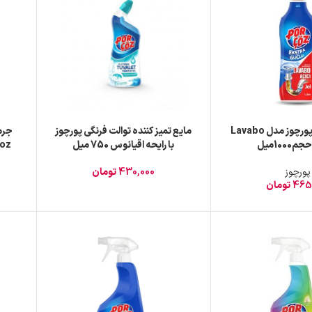
ژل لوله بازکن پورچوز مدل Lavabo
مایع تمیز کننده توالت فرنگی پورچوز
با رایحه اقیانوس 750 میل
Coz با رایحه کاج 
پورچوز
430,000
تومان
465
تومان