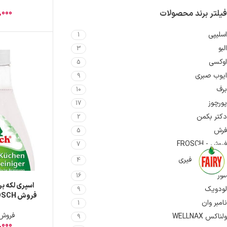
,000
فیلتر برند محصولات
اسلیپی
1
البو
3
اوکسی
5
ایوب صبری
9
برف
10
پورچوز
17
دکتر بکمن
2
فرش
5
فروش - FROSCH
7
فیری
4
لنور
16
اسپری لکه بر
لودویک
9
نامبر وان
1
بالا حجم 0
فروش - CH
ولناکس WELLNAX
9
,000