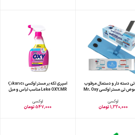
ی دسته دار و دستمال مرطوب
اسپری لکه بر مستر اوکسی Çıkarıcı
مخصوص تی مستر اوکسی Mr. Oxy
Leke OXY.MR مناسب لباس و مبل
ابل شستشو بسته 50 عدد
و فرش 750 میل
اوکسی
اوکسی
1,320,000
تومان
547,000
تومان