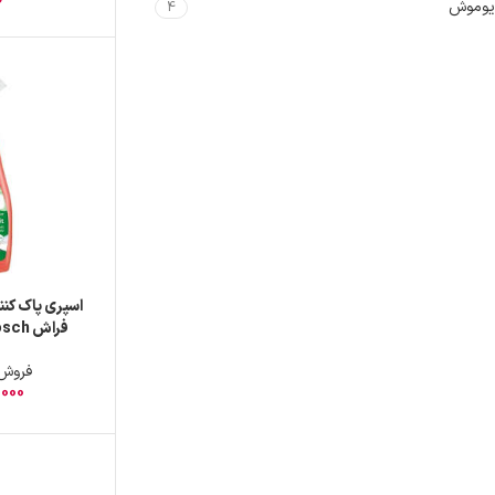
یوموش
4
اسپری پاک کن
فراش Frosch حجم 500 میل
فروش - CH
,000