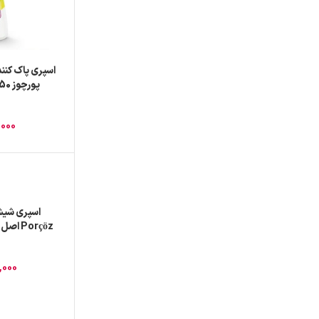
اسپری پاک کنن
پورچوز 750 میل PORCOZ
,000
اسپری شیش
Porçöz اصل ترکیه حجم 500 میلی
,000