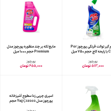
جرم گیر توالت فرنگی پورچوز Por
مایع لکه بر چند منظوره پورچوز مدل
حجم 750 میل
Premium حجم 1000 میل
پورچوز
پورچوز
513,000
تومان
655,000
تومان
اسپری چربی زدا سطوح آشپزخانه
پورچوز مدل Yağ Çözücü حجم
750 میلی
پورچوز