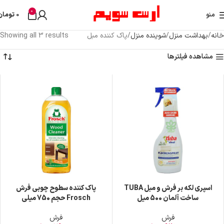
0
araskod@
منو
0
تومان
خانه
بهداشت منزل
شوینده منزل
پاک کننده مبل
Showing all 3 results
مشاهده فیلترها
اسپری لکه بر فرش و مبل TUBA
پاک کننده سطوح چوبی فرش
ساخت آلمان 500 میل
Frosch حجم 750 میلی
فرش
فرش