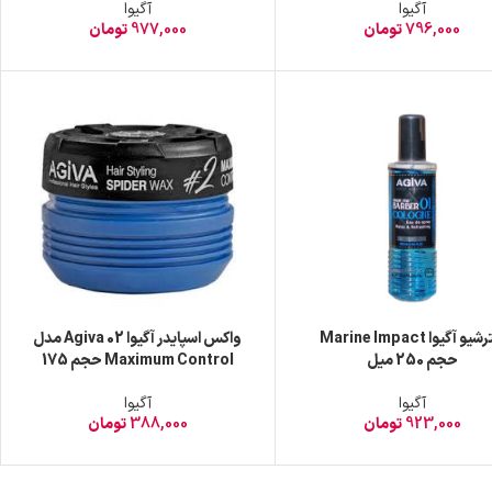
آگیوا
آگیوا
796,000
تومان
977,000
تومان
افترشیو آگیوا Marine Impact
واکس اسپایدر آگیوا Agiva 02 مدل
حجم 250 میل
Maximum Control حجم 175
میل
آگیوا
آگیوا
923,000
تومان
388,000
تومان