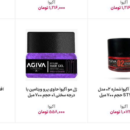
آگیوا
آگیوا
1,21
تومان
1,216,000
تومان
ژل مو agiva آگیوا شماره 02 مدل
ژل مو آگیوا حاوی پرو ویتامین با
70 میل
درجه سختی 01 حجم 700 میل
آگیوا
آگیوا
1,07
تومان
558,000
تومان