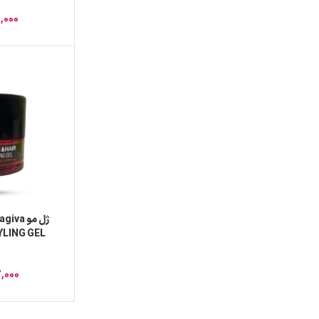
6,000
STYLING GEL حجم 0
2,000