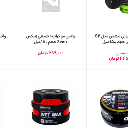
واکس مو عنکبوتی نیشمن مدل S2
واکس مو کراتینه طبیعی زنیکس
م 150 میل
Zenix حجم 150 میل
نیشمن
589,000
تومان
445
تومان