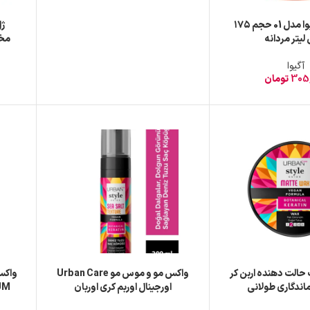
واکس مو آگیوا مدل 01 حجم ۱۷۵
لیتر مردانه
Kivir شم
آگیوا
305
تومان
حالت دهنده اربن کر
واکس مو و موس مو Urban Care
 ماندگاری طولانی
اورجینال اوربم کری اوربان
UM
1میل
حجم200میل