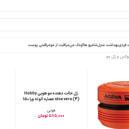
ar
 فردی
بهداشت منزل
شامپو ها
کودک من
مراقبت از مو
مراقبتی پوست
وکس و ژل مو
ژل حالت دهنده مو هوبی Hobby
aloe vera (4) عصاره آلوئه ورا 150
میل
هوبی
585,000
تومان