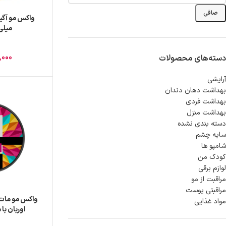
صافی
میلی 
,000
دسته‌های محصولات
آرایشی
بهداشت دهان دندان
بهداشت فردی
بهداشت منزل
دسته بندی نشده
سایه چشم
شامپو ها
کودک من
لوازم برقی
مراقبت از مو
مراقبتی پوست
واکس مو مات 
مواد غذایی
اوربان با
حجم00