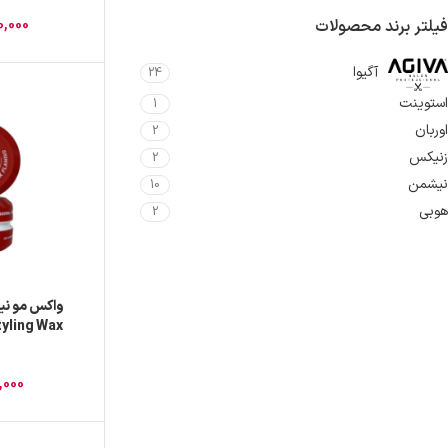
0,000
فیلتر برند محصولات
آگیوا
24
استوینت
1
اوربان
2
زنیکس
2
نیشمن
10
هوبی
2
yling Wax
FLAMING حجم 150 
,000