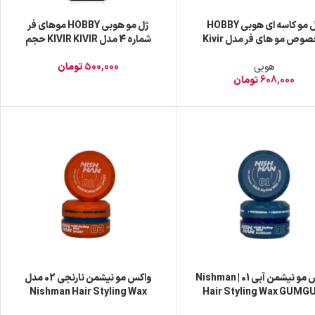
ژل مو کاسه ای هوبی HOBBY
ژل مو هوبی HOBBY موهای فر
مخصوص مو های فر مدل Kivir
شماره 4 مدل KIVIR KIVIR حجم
اره 4 حجم 250 میل
150 میل
هوبی
500,000
تومان
608,000
تومان
واکس مو نیشمن آبی 01 | Nishman
واکس مو نیشمن نارنجی 02 مدل
Nishman Hair Styling Wax
Hair Styling Wax GUMG
حجم 150 میل
SPORT حجم 150 میل