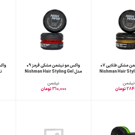
واکس مو نیشمن مشکی طلایی 07
واکس مو نیشمن مشکی قرمز 09
Nishman Hair Stylin
مدل Nishman Hair Styling Gel
نا
1 میل
Wax COLA حجم 150 میل
نیشمن
نیشمن
284
تومان
310,000
تومان