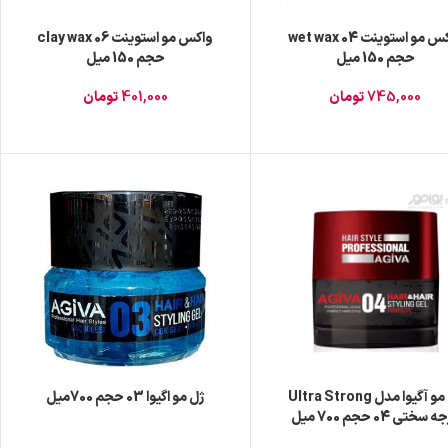
واکس مو استوینت wet wax 04
واکس مو استوینت clay wax 06
حجم 150 میل
حجم 150 میل
745,000
تومان
401,000
تومان
ژل مو آگیوا مدل Ultra Strong
ژل مو اگیوا 03 حجم 700میل
سختی 04 حجم 700 میل