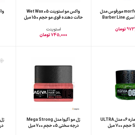
واکس مو morfose مورفوس مدل
واکس مو استوینت Wet Wax 05
Extra Hold سری Barber Line
حالت دهنده قوی مو حجم 150 میل
 میل
973
تومان
استوینت
745,000
تومان
ژل مو آگیوا شماره 06 مدل ULTRA
ژل مو آگیوا مدل Mega Strong
یل
درجه سختی 05 حجم 700 میل
درجه 