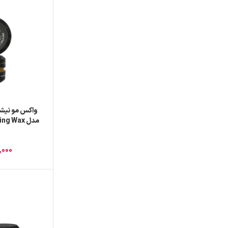
مدل g Wax
GOLDEN ONE حجم 50
,000