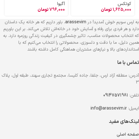
کوتکس
آگیوا
1,625,000
تومان
796,000
تومان
به ارس سویم خوش آمدید! در
arassevim
، باور داریم که هر خانه یک داستان
دارد و هر فردی برای رفاه و آسایش خود در خانه‌اش تلاش می‌کند. بر این باوریم
که انتخاب محصولات مناسب، تاثیر چشمگیری در کیفیت زندگی روزمره دارد. به
همین دلیل، ما با دقت و دلسوزی، محصولاتی را انتخاب می‌کنیم که با
استانداردهای بالا و نیازهای مشتریان هماهنگی کامل داشته باشند
تماس با ما
آدرس: منطقه آزاد ارس، جلفا، جاده کلیسا، مجتمع تجاری سهند، طبقه اول، پلاک
3
تلفن:
09147571981
ایمیل:
info@arassevim.ir
لینک‌های مفید
صفحه اصلی