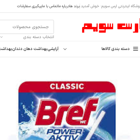
askod@
وشگاه اینترنتی ارس سویم؛ خوش آمدید.
برند ها
درباره ما
تماس با ما
پیگیری سفارشات
انتخاب دسته بندی
دسته بندی کالاها
آرایشی
بهداشت دهان دندان
بهداشت
خانه
بهداشت منزل
شوینده منزل
بوگیر و خوشبوکننده
خوشبو کننده توالت فرنگی توپی برف Bref با 