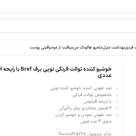
ar
 فردی
بهداشت منزل
شامپو ها
کودک من
مراقبت از مو
مراقبتی پوست
رایحه اقیانوس 4 عددی
عددی
ضد عفونی کننده، خوشبو کننده توپی
مخصوص توالت فرنگی
با رایحه اقیانوس
۴ فرمول عملکردی برای پاکیزگی
ضد عفونی نمودن و خوشبو کردن
حاوی 4 عدد قرص
بارکد محصول 9000100625227