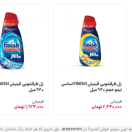
ژل ظرفشویی فینیش FINISH اسانس
لیمو حجم 920 میل
920 میل
فینیش
فینیش
2,440,000
تومان
1,934,000
تومان
به ارس سویم خوش آمدید! در
arassevim
، باور داریم که هر خانه یک داستان د