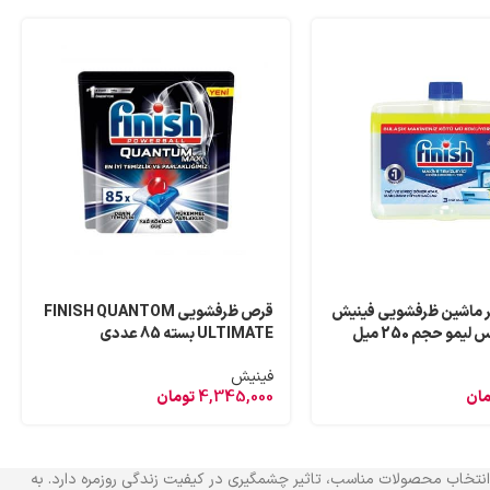
ر ماشین ظرفشویی فینیش
قرص ظرفشویی FINISH QUANTOM
ULTIMATE بسته 85 عددی
فینیش
مان
4,345,000
تومان
که انتخاب محصولات مناسب، تاثیر چشمگیری در کیفیت زندگی روزمره دارد. به