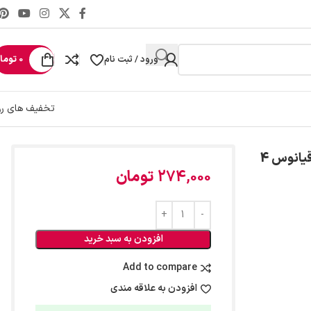
ورود / ثبت نام
0
توما
تخفیف های رو
خوشبو کننده توالت فرنگی توپی برف Bref با رایحه اقیانوس 4
274,000
تومان
افزودن به سبد خرید
Add to compare
افزودن به علاقه مندی