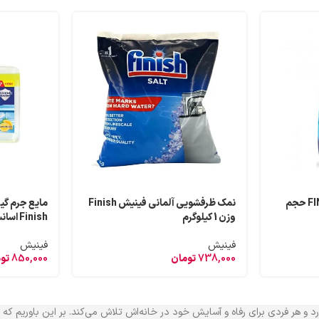
ژل ظرفشویی فینیش FINISH حجم
نمک ظرفشویی آلمانی فینیش Finish
مایع جرم گی
وزن 1 کیلوگرم
Finish اسانس لیمو حجم 250 میل
فینیش
فینیش
738,000
تومان
850,000
تو
ارد و هر فردی برای رفاه و آسایش خود در خانه‌اش تلاش می‌کند. بر این باوریم 