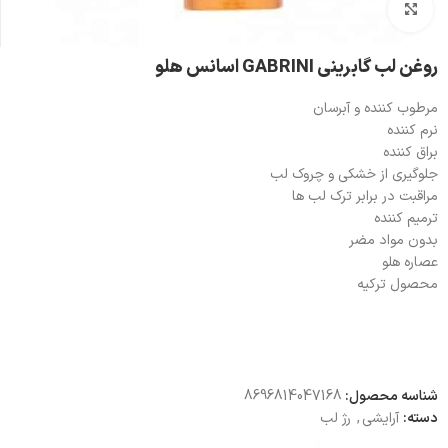
بزرگنمایی تصویر
روغن لب گابرینی GABRINI اسانس هلو
مرطوب کننده و آبرسان
نرم کننده
براق کننده
جلوگیری از خشکی و چروک لب
مراقبت در برابر ترک لب ها
ترمیم کننده
بدون مواد مضر
عصاره هلو
محصول ترکیه
شناسه محصول:
8696814047168
دسته:
آرایشی
,
رژ لب