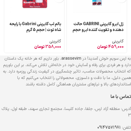
ژل ابرو گابرینی GABRINI حالت
بالم لب گابرینی Gabrini با رایحه
دهنده و تقویت کننده ابرو حجم
شاه توت | حجم 5 گرم
8 میل
گابرینی
گابرینی
459,000
تومان
358,000
تومان
به ارس سویم خوش آمدید! در
arassevim
، باور داریم که هر خانه یک داستان
دارد و هر فردی برای رفاه و آسایش خود در خانه‌اش تلاش می‌کند. بر این باوریم
که انتخاب محصولات مناسب، تاثیر چشمگیری در کیفیت زندگی روزمره دارد. به
همین دلیل، ما با دقت و دلسوزی، محصولاتی را انتخاب می‌کنیم که با
استانداردهای بالا و نیازهای مشتریان هماهنگی کامل داشته باشند
تماس با ما
آدرس: منطقه آزاد ارس، جلفا، جاده کلیسا، مجتمع تجاری سهند، طبقه اول، پلاک
3
تلفن:
09147571981