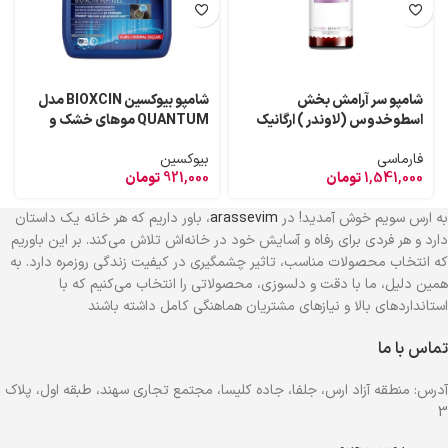
شامپو سر آرامش بخش
شامپو بیوکسین BIOXCIN مدل
اسطوخدوس (لاوندر ) ارگانیک
QUANTUM موهای خشک و
فارماسی
نرمال حجم 300 میل
فارماسی
بیوکسین
1,541,000
تومان
921,000
تومان
به ارس سویم خوش آمدید! در
arassevim
، باور داریم که هر خانه یک داستان
دارد و هر فردی برای رفاه و آسایش خود در خانه‌اش تلاش می‌کند. بر این باوریم
که انتخاب محصولات مناسب، تاثیر چشمگیری در کیفیت زندگی روزمره دارد. به
همین دلیل، ما با دقت و دلسوزی، محصولاتی را انتخاب می‌کنیم که با
استانداردهای بالا و نیازهای مشتریان هماهنگی کامل داشته باشند
تماس با ما
آدرس: منطقه آزاد ارس، جلفا، جاده کلیسا، مجتمع تجاری سهند، طبقه اول، پلاک
3