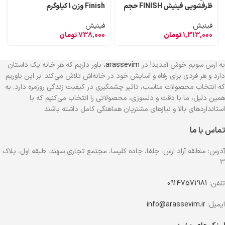
ظرفشویی فینیش FINISH حجم
Finish وزن 1 کیلوگرم
800 میل
فینیش
فینیش
1,313,000
تومان
738,000
تومان
به ارس سویم خوش آمدید! در
arassevim
، باور داریم که هر خانه یک داستان
دارد و هر فردی برای رفاه و آسایش خود در خانه‌اش تلاش می‌کند. بر این باوریم
که انتخاب محصولات مناسب، تاثیر چشمگیری در کیفیت زندگی روزمره دارد. به
همین دلیل، ما با دقت و دلسوزی، محصولاتی را انتخاب می‌کنیم که با
استانداردهای بالا و نیازهای مشتریان هماهنگی کامل داشته باشند
تماس با ما
آدرس: منطقه آزاد ارس، جلفا، جاده کلیسا، مجتمع تجاری سهند، طبقه اول، پلاک
3
تلفن:
09147571981
ایمیل:
info@arassevim.ir