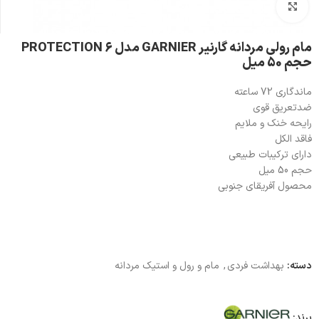
بزرگنمایی تصویر
مام رولی مردانه گارنیر GARNIER مدل PROTECTION 6
حجم 50 میل
ماندگاری 72 ساعته
ضدتعریق قوی
رایحه خنک و ملایم
فاقد الکل
دارای ترکیبات طبیعی
حجم 50 میل
محصول آفریقای جنوبی
دسته:
بهداشت فردی
,
مام و رول و استیک مردانه
برند: