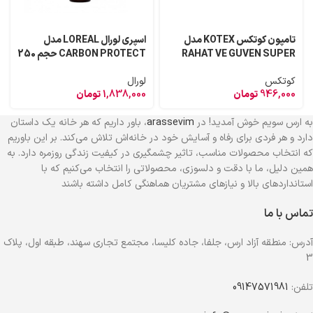
تامپون کوتکس KOTEX مدل
اسپری لورال LOREAL مدل
RAHAT VE GUVEN SUPER
CARBON PROTECT حجم 250
سایز بزرگ بسته 16 عددی
میل
کوتکس
لورال
946,000
تومان
1,838,000
تومان
به ارس سویم خوش آمدید! در
arassevim
، باور داریم که هر خانه یک داستان
دارد و هر فردی برای رفاه و آسایش خود در خانه‌اش تلاش می‌کند. بر این باوریم
که انتخاب محصولات مناسب، تاثیر چشمگیری در کیفیت زندگی روزمره دارد. به
همین دلیل، ما با دقت و دلسوزی، محصولاتی را انتخاب می‌کنیم که با
استانداردهای بالا و نیازهای مشتریان هماهنگی کامل داشته باشند
تماس با ما
آدرس: منطقه آزاد ارس، جلفا، جاده کلیسا، مجتمع تجاری سهند، طبقه اول، پلاک
3
تلفن:
09147571981