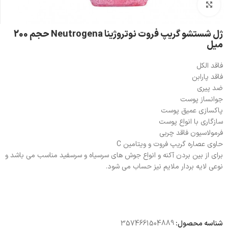
بزرگنمایی تصویر
ژل شستشو گریپ فروت نوتروژینا Neutrogena حجم 200
میل
فاقد الکل
فاقد پارابن
ضد پیری
جوانساز پوست
پاکسازی عمیق پوست
سازگاری با انواع پوست
فرمولاسیون فاقد چربی
حاوی عصاره گریپ فروت و ویتامین C
برای از بین بردن آکنه و انواع جوش های سرسیاه و سرسفید مناسب می باشد و
نوعی لایه بردار ملایم نیز حساب می شود.
شناسه محصول:
3574661504889