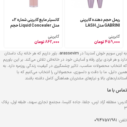
ریمل حجم دهنده گابرینی
کانسیلر مایع گابرینی شماره 02
GABRINI مدل LASH
مدل Liquid Concealer حجم
EXCEPTIONAL
13 میل
گابرینی
گابرینی
459,000
تومان
862,000
تومان
به ارس سویم خوش آمدید! در
arassevim
، باور داریم که هر خانه یک داستان
دارد و هر فردی برای رفاه و آسایش خود در خانه‌اش تلاش می‌کند. بر این باوریم
که انتخاب محصولات مناسب، تاثیر چشمگیری در کیفیت زندگی روزمره دارد. به
همین دلیل، ما با دقت و دلسوزی، محصولاتی را انتخاب می‌کنیم که با
استانداردهای بالا و نیازهای مشتریان هماهنگی کامل داشته باشند
تماس با ما
آدرس: منطقه آزاد ارس، جلفا، جاده کلیسا، مجتمع تجاری سهند، طبقه اول، پلاک
3
تلفن:
09147571981