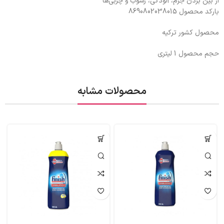
از بین بردن جرم، آلودگی، رسوب و چربی‌ها
بارکد محصول
8690802038015
محصول کشور ترکیه
حجم محصول 1 لیتری
محصولات مشابه