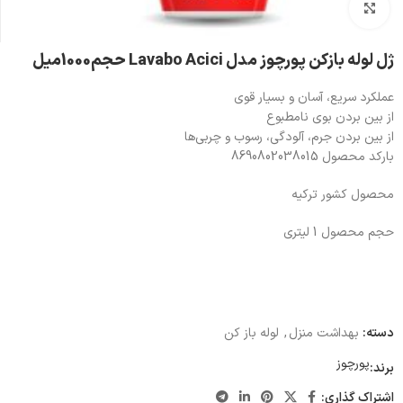
بزرگنمایی تصویر
ژل لوله بازکن پورچوز مدل Lavabo Acici حجم1000میل
عملکرد سریع، آسان و بسیار قوی
از بین بردن بوی نامطبوع
از بین بردن جرم، آلودگی، رسوب و چربی‌ها
بارکد محصول
8690802038015
محصول کشور ترکیه
حجم محصول 1 لیتری
دسته:
بهداشت منزل
,
لوله باز کن
پورچوز
برند:
اشتراک گذاری: