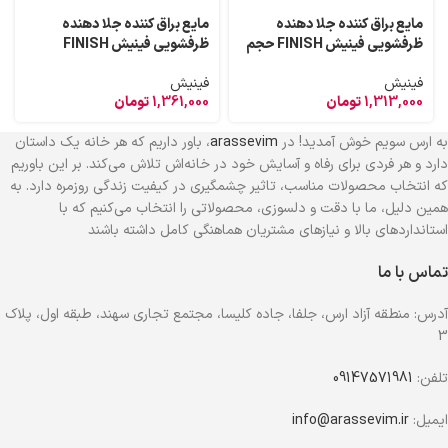
مایع براق کننده جلا دهنده
مایع براق کننده جلا دهنده
ظرفشویی فینیش FINISH حجم
ظرفشویی فینیش FINISH
800 میل
اسانس لیمو حجم 800 میل
فینیش
فینیش
1,313,000
تومان
1,361,000
تومان
به ارس سویم خوش آمدید! در
arassevim
، باور داریم که هر خانه یک داستان
دارد و هر فردی برای رفاه و آسایش خود در خانه‌اش تلاش می‌کند. بر این باوریم
که انتخاب محصولات مناسب، تاثیر چشمگیری در کیفیت زندگی روزمره دارد. به
همین دلیل، ما با دقت و دلسوزی، محصولاتی را انتخاب می‌کنیم که با
استانداردهای بالا و نیازهای مشتریان هماهنگی کامل داشته باشند
تماس با ما
آدرس: منطقه آزاد ارس، جلفا، جاده کلیسا، مجتمع تجاری سهند، طبقه اول، پلاک
3
تلفن:
09147571981
ایمیل:
info@arassevim.ir