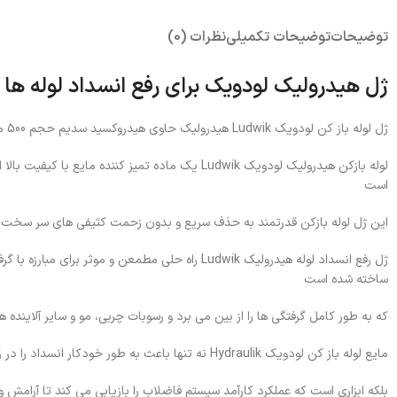
توضیحات
توضیحات تکمیلی
نظرات (0)
ژل هیدرولیک لودویک برای رفع انسداد لوله ها
ژل لوله باز کن لودویک Ludwik هیدرولیک حاوی هیدروکسید سدیم حجم 500 میل محصولی حرفه ای از شرکت
لوله بازکن هیدرولیک لودویک Ludwik یک ماده تمیز 
است
این ژل لوله بازکن قدرتمند به حذف سریع و بدون زحمت کثیفی های سر سخت
ژل رفع انسداد لوله هیدرولیک Ludwik راه حلی مطم
ساخته شده است
که به طور کامل گرفتگی ها را از بین می برد و رسوبات چربی، مو و سایر آلاین
مایع لوله باز کن لودویک Hydraulik نه تنها باعث به طور خودکار انسداد را در زهکشی و گرفتگی لوله ها برطرف می کند
بلکه ابزاری است که عملکرد کارآمد سیستم فاضلاب را بازیابی می کند تا آرامش و 