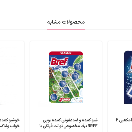
محصولات مشابه
قرص فلاش تانک برف Bref مکعبی 2
شبو کننده و ضدعفونی کننده توپی
خوشبو کننده
BREF برف مخصوص توالت فرنگی با