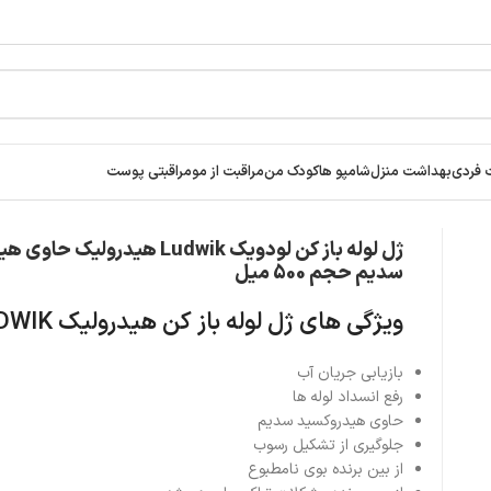
ar
 فردی
بهداشت منزل
شامپو ها
کودک من
مراقبت از مو
مراقبتی پوست
ژل لوله باز کن لودویک Ludwik هیدرولی
سدیم حجم 500 میل
ویژگی های ژل لوله باز کن هیدرولیک LUDWIK
بازیابی جریان آب
رفع انسداد لوله ها
حاوی هیدروکسید سدیم
جلوگیری از تشکیل رسوب
از بین برنده بوی نامطبوع