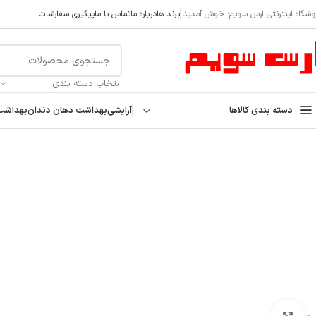
askod@
وشگاه اینترنتی ارس سویم؛ خوش آمدید.
برند ها
درباره ما
تماس با ما
پیگیری سفارشات
انتخاب دسته بندی
دسته بندی کالاها
آرایشی
بهداشت دهان دندان
بهداشت
خانه
بهداشت منزل
شوینده منزل
لوله باز کن
ژل لوله باز کن لودویک Ludwik هیدرولیک حاوی هیدروکسید سدیم حجم 500 میل