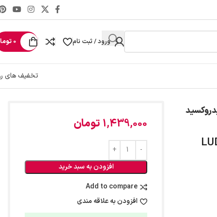
ورود / ثبت نام
0
توما
تخفیف های رو
ک حاوی هیدروکسید
1,439,000
تومان
افزودن به سبد خرید
Add to compare
افزودن به علاقه مندی