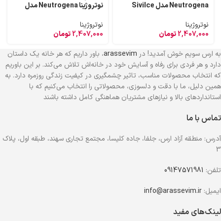
Neutrogena مدل Sivilce
نوتروژینا Neutrogena مدل
Karsiti حجم 30 میل
Bright Boost حجم 50 میل
نوتروژینا
نوتروژینا
2,407,000
تومان
2,407,000
تومان
به ارس سویم خوش آمدید! در
arassevim
، باور داریم که هر خانه یک داستان
دارد و هر فردی برای رفاه و آسایش خود در خانه‌اش تلاش می‌کند. بر این باوریم
که انتخاب محصولات مناسب، تاثیر چشمگیری در کیفیت زندگی روزمره دارد. به
همین دلیل، ما با دقت و دلسوزی، محصولاتی را انتخاب می‌کنیم که با
استانداردهای بالا و نیازهای مشتریان هماهنگی کامل داشته باشند
تماس با ما
آدرس: منطقه آزاد ارس، جلفا، جاده کلیسا، مجتمع تجاری سهند، طبقه اول، پلاک
3
تلفن:
09147571981
ایمیل:
info@arassevim.ir
لینک‌های مفید