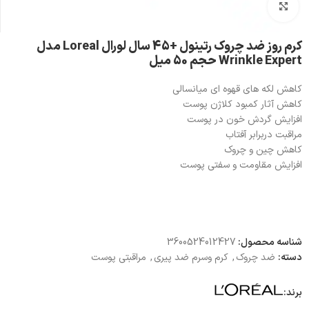
بزرگنمایی تصویر
کرم روز ضد چروک رتینول +45 سال لورال Loreal مدل
Wrinkle Expert حجم 50 میل
کاهش لکه های قهوه ای میانسالی
کاهش آثار کمبود کلاژن پوست
افزایش گردش خون در پوست
مراقبت دربرابر آفتاب
کاهش چین و چروک
افزایش مقاومت و سفتی پوست
شناسه محصول:
3600524012427
دسته:
ضد چروک
,
کرم وسرم ضد پیری
,
مراقبتی پوست
برند: